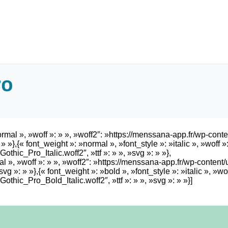
ro
normal », »woff »: » », »woff2″: »https://menssana-app.fr/wp-con
» »},{« font_weight »: »normal », »font_style »: »italic », »woff 
hic_Pro_Italic.woff2″, »ttf »: » », »svg »: » »},
mal », »woff »: » », »woff2″: »https://menssana-app.fr/wp-conten
g »: » »},{« font_weight »: »bold », »font_style »: »italic », »wo
hic_Pro_Bold_Italic.woff2″, »ttf »: » », »svg »: » »}]