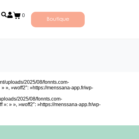
0
Boutique
tent/uploads/2025/08/fonnts.com-
»: » », »woff2″: »https://menssana-app.fr/wp-
t/uploads/2025/08/fonnts.com-
ff »: » », »woff2″: »https://menssana-app.fr/wp-