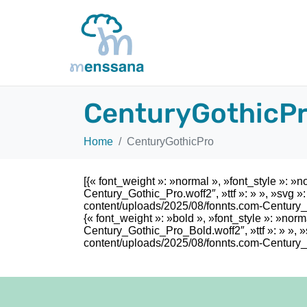
CenturyGothicP
Home
CenturyGothicPro
[{« font_weight »: »normal », »font_style »: »
Century_Gothic_Pro.woff2″, »ttf »: » », »svg »: 
content/uploads/2025/08/fonnts.com-Century_Got
{« font_weight »: »bold », »font_style »: »nor
Century_Gothic_Pro_Bold.woff2″, »ttf »: » », »sv
content/uploads/2025/08/fonnts.com-Century_Got