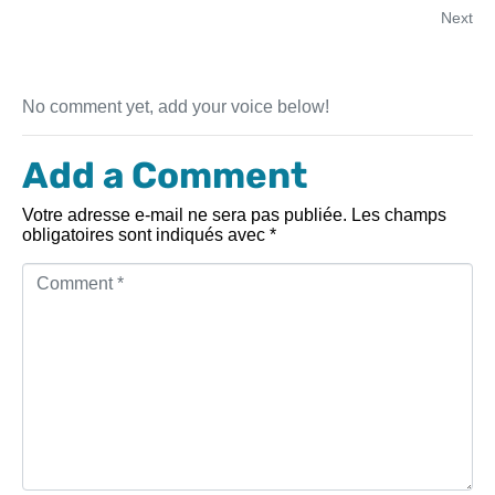
Next
No comment yet, add your voice below!
Add a Comment
Votre adresse e-mail ne sera pas publiée.
Les champs
obligatoires sont indiqués avec
*
C
o
m
m
e
n
t
*