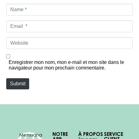
N
a
m
e
E
*
m
a
i
W
l
e
*
b
s
i
Enregistrer mon nom, mon e-mail et mon site dans le
t
navigateur pour mon prochain commentaire.
e
Submit
NOTRE
À PROPOS
SERVICE
Menssana