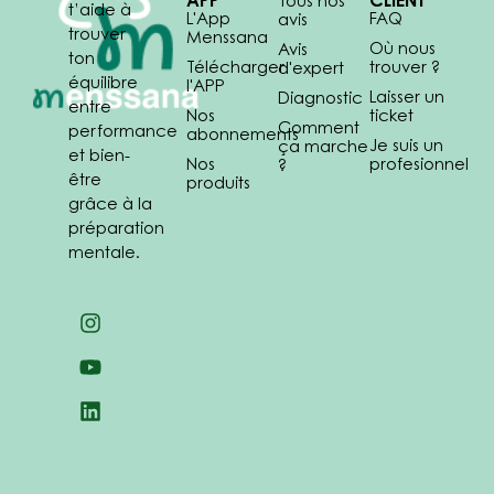
APP
CLIENT
Tous nos
t’aide à
L'App
FAQ
avis
trouver
Menssana
Où nous
Avis
ton
Télécharger
trouver ?
d'expert
équilibre
l'APP
Laisser un
Diagnostic
entre
Nos
ticket
Comment
performance
abonnements
Je suis un
ça marche
et bien-
Nos
profesionnel
?
être
produits
grâce à la
préparation
mentale.