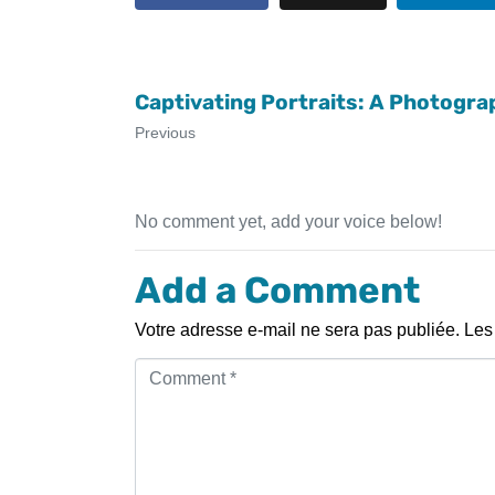
Captivating Portraits: A Photogra
Previous
No comment yet, add your voice below!
Add a Comment
Votre adresse e-mail ne sera pas publiée.
Les
C
o
m
m
e
n
t