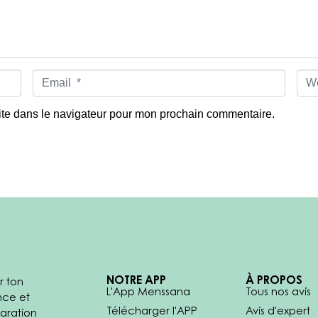
E
W
m
e
a
b
i
s
ite dans le navigateur pour mon prochain commentaire.
l
i
*
t
e
NOTRE APP
À PROPOS
r ton
L'App Menssana
Tous nos avis
nce et
Télécharger l'APP
Avis d'expert
aration