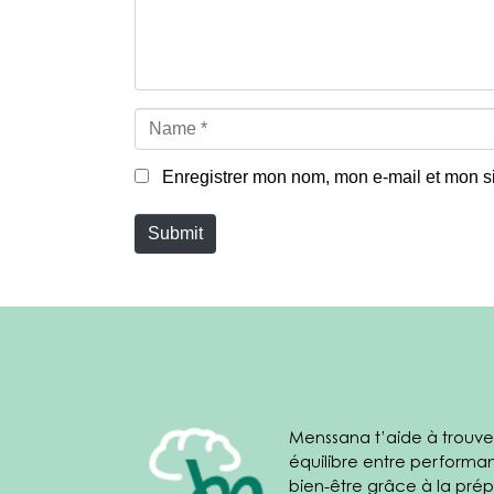
*
N
a
m
e
Enregistrer mon nom, mon e-mail et mon s
*
Submit
Menssana t’aide à trouve
équilibre entre performa
bien-être grâce à la prép